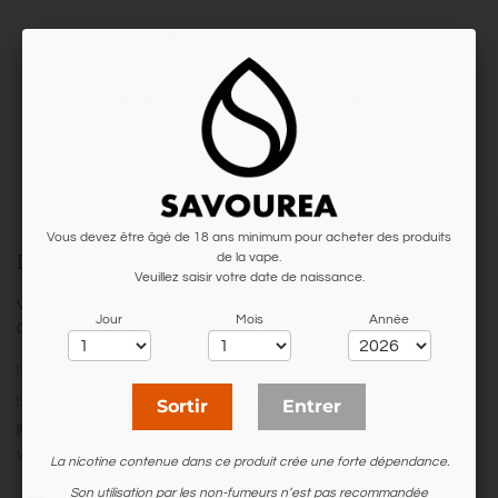
Classic USA
Classic Regular
4,90 €
4,90 €
Vous devez être âgé de 18 ans minimum pour acheter des produits
Devenez revendeur
de la vape.
Veuillez saisir votre date de naissance.
Vous souhaitez devenir revendeur Savourea ? Rien de plus simple.
Jour
Mois
Année
Connectez-vous sur
savoureapro.com
:
contact@savourea.fr
24 rue des sablons. 94470 Boissy-Saint-Léger
Sortir
Entrer
Service commercial disponible tous les jours de 9h à 18h30, 16h le
vendredi.
La nicotine contenue dans ce produit crée une forte dépendance.
Son utilisation par les non-fumeurs n’est pas recommandée