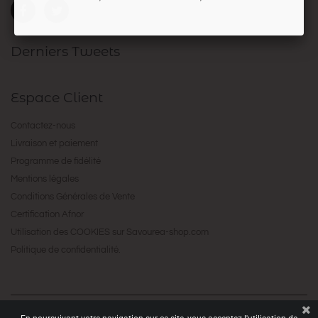
Derniers Tweets
Espace Client
Contactez-nous
Livraison et paiement
Programme de fidélité
Mentions légales
Conditions Générales de Vente
Certification Afnor
Utilisation des COOKIES sur Savourea-shop.com
Politique de confidentialité.