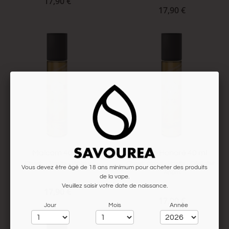
17,90 €
17,90 €
Malcom 40 ml
Saint-Honoré 40 ml
Classic - Vanille - Whisky
Classic blond - Vanille - Céréales -
Vous devez être âgé de 18 ans minimum pour acheter des produits
Rhum
de la vape.
Veuillez saisir votre date de naissance.
17,90 €
17,90 €
Jour
Mois
Année