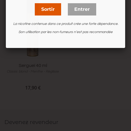
Sortir
Entrer
La nicotine contenue dans ce produit crée une forte dépendance.
Son utilisation par les non-fumeurs n’est pas recommandée
Sergueï 40 ml
Classic blond - Menthe - Réglisse
17,90 €
Devenez revendeur