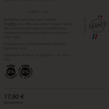
4.75
/
5
-
4
avis
Distillation terminée, Saint-Honoré
de
WFC
vous offre une saveur "classic" blond
délicatement parfumée à la vanille et aux
céréales torréfiées associée à un délicieux
rhum vieilli.
E-liquide avec arômes boostés vendu en
flacon de 70 ml.
Fabriqué en France ; Dosage PG / VG : 50% /
50%.
17,90 €
Contenance