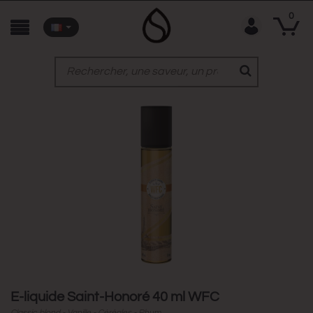
0
E-liquide Saint-Honoré 40 ml WFC
Classic blond - Vanille - Céréales - Rhum