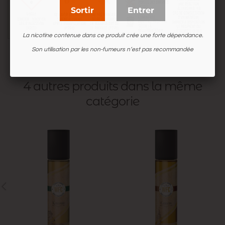
Sortir
Entrer
La nicotine contenue dans ce produit crée une forte dépendance.
Son utilisation par les non-fumeurs n’est pas recommandée
4 autres produits dans la même
catégorie