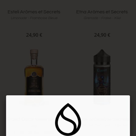
Esteli Arômes et Secrets
Etna Arômes et Secrets
Limonade - Framboise Bleue
Grenade - Fraise - Kiwi
24,90 €
24,90 €
Grand Dulce Reserve 200
Linzor Arômes et Secrets
Fruits des bois - Anis - Menthe
ml
Vanille - Caramel - Whisky