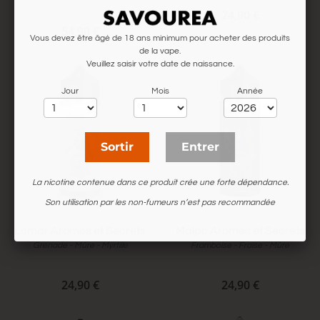
24,90 €
54,90 €
Vous devez être âgé de 18 ans minimum pour acheter des produits
de la vape.
Veuillez saisir votre date de naissance.
Jour
Mois
Année
Sortir
Entrer
La nicotine contenue dans ce produit crée une forte dépendance.
Son utilisation par les non-fumeurs n’est pas recommandée
Lomar Arômes et Secrets
Maïpo Arômes et Secrets
Grenade - Mûre - Myrtille
Framboise - Fraise - Mûre
24,90 €
24,90 €