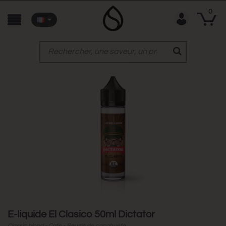
0
E-liquide El Clasico 50ml Dictator
Classic blond - Café - Beurre de cacahuète