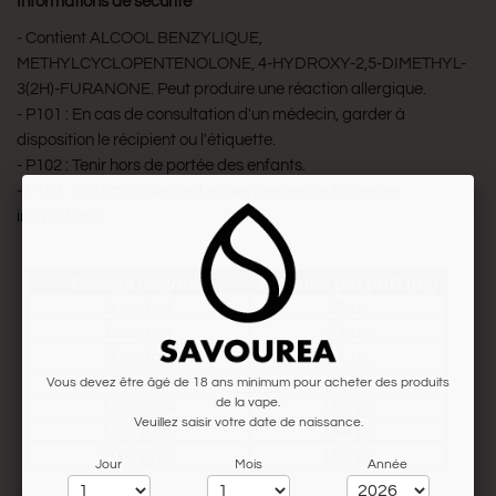
Informations de sécurité
- Contient ALCOOL BENZYLIQUE,
METHYLCYCLOPENTENOLONE, 4-HYDROXY-2,5-DIMETHYL-
3(2H)-FURANONE. Peut produire une réaction allergique.
- P101 : En cas de consultation d'un médecin, garder à
disposition le récipient ou l'étiquette.
- P102 : Tenir hors de portée des enfants.
- P103 : Lire attentivement et bien respecter toutes les
instructions.
Vous devez être âgé de 18 ans minimum pour acheter des produits
de la vape.
Veuillez saisir votre date de naissance.
Jour
Mois
Année