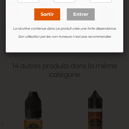
Sortir
Entrer
La nicotine contenue dans ce produit crée une forte dépendance.
Son utilisation par les non-fumeurs n’est pas recommandée
14 autres produits dans la même
catégorie