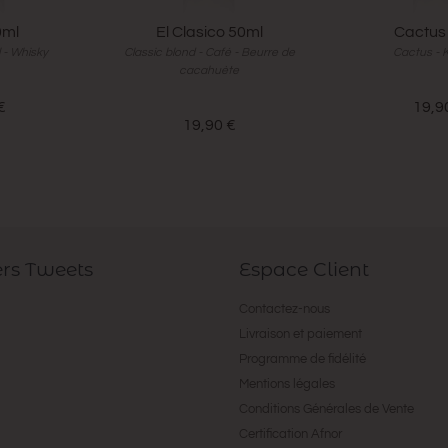
0ml
El Clasico 50ml
Cactus
l - Whisky
Classic blond - Café - Beurre de
Cactus - 
cacahuète
€
19,9
19,90 €
ers Tweets
Espace Client
Contactez-nous
Livraison et paiement
Programme de fidélité
Mentions légales
Conditions Générales de Vente
Certification Afnor