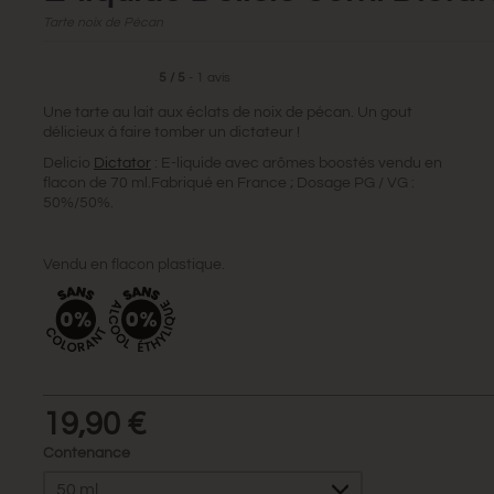
Tarte noix de Pécan
5
/
5
-
1
avis
Une tarte au lait aux éclats de noix de pécan. Un gout
délicieux à faire tomber un dictateur !
Delicio
Dictator
: E-liquide avec arômes boostés vendu en
flacon de 70 ml.Fabriqué en France ; Dosage PG / VG :
50%/50%.
Vendu en flacon plastique.
19,90 €
Contenance
50 ml