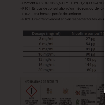
- Contient 4-HYDROXY-2,5-DIMETHYL-3(2H)-FURANONE. 
- P101 : En cas de consultation d'un médecin, garder à dis
- P102 : Tenir hors de portée des enfants.
- P103 : Lire attentivement et bien respecter toutes les in