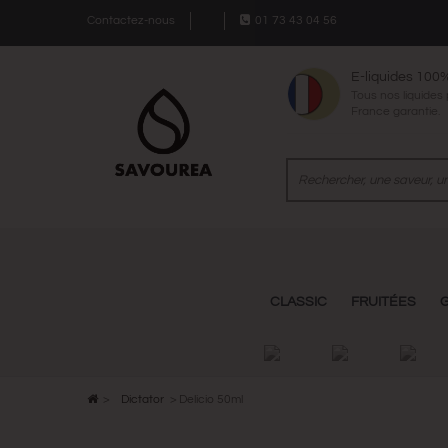
Contactez-nous
01 73 43 04 56
E-liquides 100
Tous nos liquides
France garantie.
CLASSIC
FRUITÉES
>
Dictator
>
Delicio 50ml