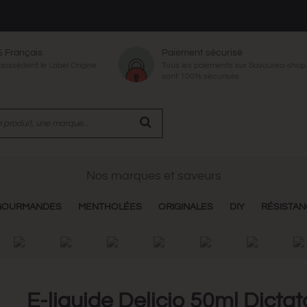
% Français
Paiement sécurisé
 possèdent le Label Origine
Tous les paiements sur Savourea-sho
sont 100% sécurisés
Nos marques et saveurs
GOURMANDES
MENTHOLÉES
ORIGINALES
DIY
RÉSISTA
E-liquide Delicio 50ml Dictat