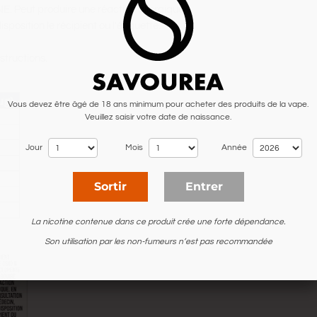
Peut produire une réaction allergique.
position le récipient ou l'étiquette.
structions.
Vous devez être âgé de 18 ans minimum pour acheter des produits de la vape.
Veuillez saisir votre date de naissance.
Jour
Mois
Année
Sortir
Entrer
La nicotine contenue dans ce produit crée une forte dépendance.
Son utilisation par les non-fumeurs n’est pas recommandée