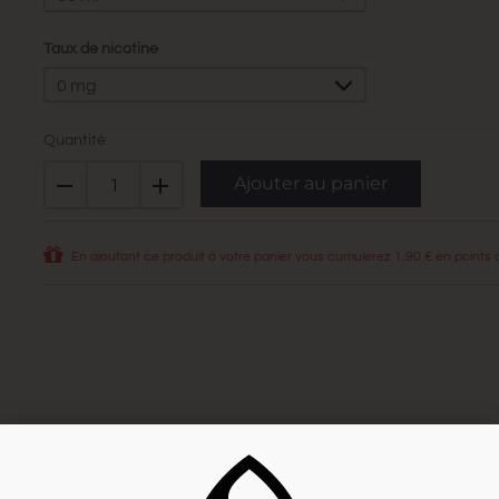
Taux de nicotine
0 mg
Quantité
Ajouter au panier
En ajoutant ce produit à votre panier vous cumulerez
1,90 €
en points de