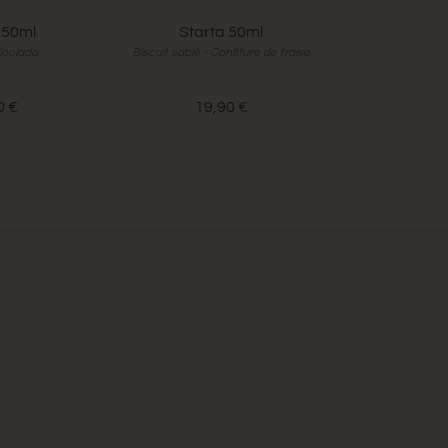
 50ml
Starta 50ml
Concent
Koolada
Biscuit sablé - Confiture de fraise
Vanille - Ca
0 €
19,90 €
13,