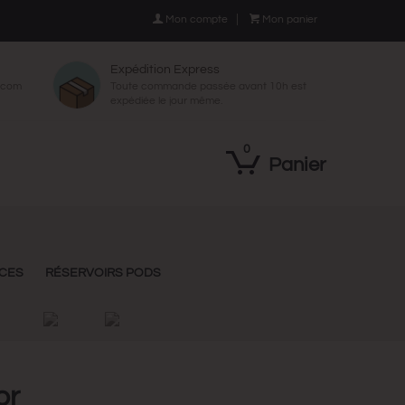

Mon compte

Mon panier
Expédition Express
p.com
Toute commande passée avant 10h est
expédiée le jour même.
0
Panier
NCES
RÉSERVOIRS PODS
or