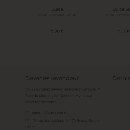
Dulce
Dulce 5
Vanille - Caramel - Whisky
Vanille - Carame
5,90 €
19,90 
Devenez revendeur
Derni
Vous souhaitez devenir revendeur Savourea ?
Rien de plus simple. Connectez-vous sur
savoureapro.com
:
contact@savourea.fr
24 rue des sablons. 94470 Boissy-Saint-
Léger