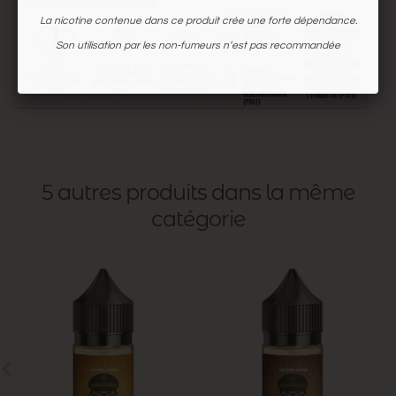
La nicotine contenue dans ce produit crée une forte dépendance.
Son utilisation par les non-fumeurs n’est pas recommandée
5 autres produits dans la même
catégorie