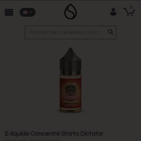
0
E-liquide Concentré Starta Dictator
Biscuit sablé - Confiture de fraise