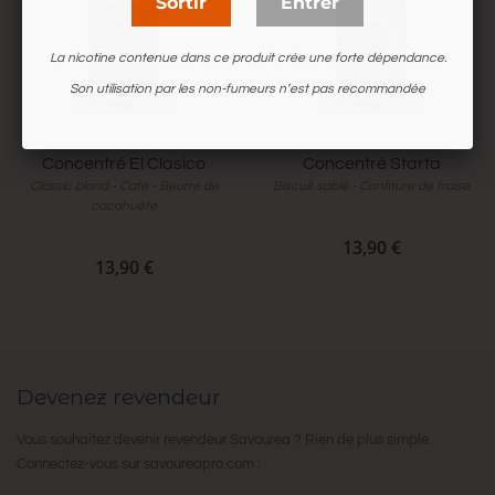
Sortir
Entrer
La nicotine contenue dans ce produit crée une forte dépendance.
Son utilisation par les non-fumeurs n’est pas recommandée
Concentré El Clasico
Concentré Starta
Classic blond - Café - Beurre de
Biscuit sablé - Confiture de fraise
cacahuète
13,90 €
13,90 €
Devenez revendeur
Vous souhaitez devenir revendeur Savourea ? Rien de plus simple.
Connectez-vous sur
savoureapro.com
: