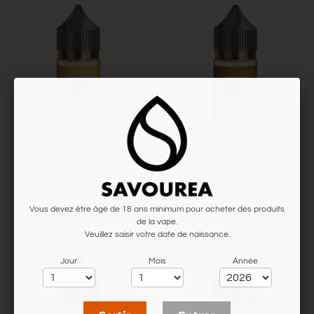
Concentré Delicio
Concentré Dulce
Tarte noix de Pécan
Vanille - Caramel - Whisky
Vous devez être âgé de 18 ans minimum pour acheter des produits
13,90 €
13,90 €
de la vape.
Veuillez saisir votre date de naissance.
Jour
Mois
Année