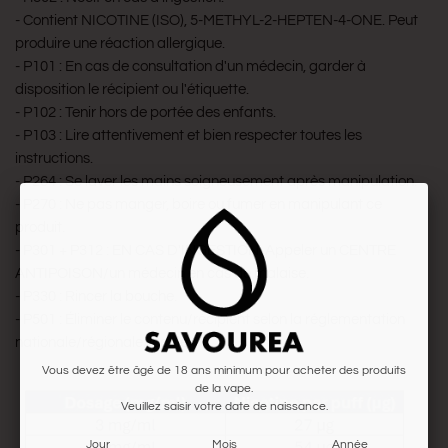
- Contient NICOTINE (ISO), 5-METHYL-2-HEPTEN-4-ONE. Peut
produire une réaction allergique.
- P101 : En cas de consultation d'un médecin, garder à
disposition le récipient ou l'étiquette.
- P102 : Tenir hors de portée des enfants.
- P103 : Lire attentivement et bien respecter toutes les
instructions.
- P264 : Se laver les mains soigneusement après manipulation.
- P270 : Ne pas manger, boire ou fumer en manipulant ce
produit.
- P301 + P312 : EN CAS D'INGESTION: Appeler un CENTRE
ANTIPOISON/un médecin en cas de malaise.
- P330 : Rincer la bouche.
- P501 : Éliminer le contenu/récipient selon la réglementation
nationale/régionale/locale.
Vous devez être âgé de 18 ans minimum pour acheter des produits
de la vape.
Veuillez saisir votre date de naissance.
Jour
Mois
Année