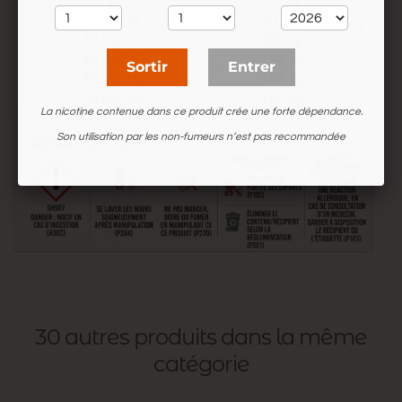
Sortir
Entrer
La nicotine contenue dans ce produit crée une forte dépendance.
Son utilisation par les non-fumeurs n’est pas recommandée
30 autres produits dans la même
catégorie