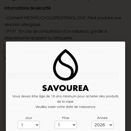
Informations de sécurité
- Contient METHYLCYCLOPENTENOLONE. Peut produire une
réaction allergique.
- P101 : En cas de consultation d'un médecin, garder à
disposition le récipient ou l'étiquette.
- P102 : Tenir hors de portée des enfants.
- P103 : Lire attentivement et bien respecter toutes les
instructions.
Vous devez être âgé de 18 ans minimum pour acheter des produits
de la vape.
Veuillez saisir votre date de naissance.
Jour
Mois
Année