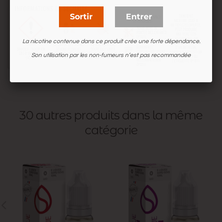
Sortir
Entrer
La nicotine contenue dans ce produit crée une forte dépendance.
Son utilisation par les non-fumeurs n’est pas recommandée
30 autres produits dans la même
catégorie