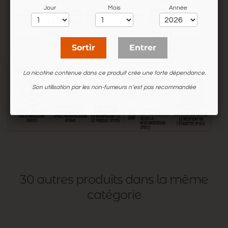
Jour
Mois
Année
Sortir
Entrer
La nicotine contenue dans ce produit crée une forte dépendance.
Son utilisation par les non-fumeurs n’est pas recommandée
30 autres produits dans la même
catégorie