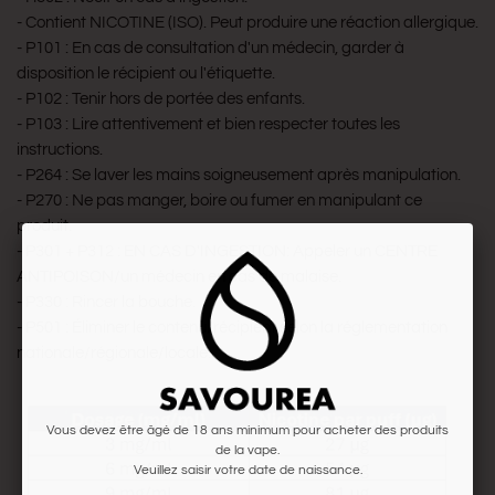
- Contient NICOTINE (ISO). Peut produire une réaction allergique.
- P101 : En cas de consultation d'un médecin, garder à
disposition le récipient ou l'étiquette.
- P102 : Tenir hors de portée des enfants.
- P103 : Lire attentivement et bien respecter toutes les
instructions.
- P264 : Se laver les mains soigneusement après manipulation.
- P270 : Ne pas manger, boire ou fumer en manipulant ce
produit.
- P301 + P312 : EN CAS D'INGESTION: Appeler un CENTRE
ANTIPOISON/un médecin en cas de malaise.
- P330 : Rincer la bouche.
- P501 : Éliminer le contenu/récipient selon la réglementation
nationale/régionale/locale.
Vous devez être âgé de 18 ans minimum pour acheter des produits
de la vape.
Veuillez saisir votre date de naissance.