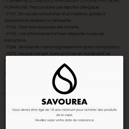
- Contient NICOTINE (ISO), 4-HYDROXY-2,5-DIMETHYL-3(2H)-
FURANONE. Peut produire une réaction allergique.
- P101 : En cas de consultation d'un médecin, garder à
disposition le récipient ou l'étiquette.
- P102 : Tenir hors de portée des enfants.
- P103 : Lire attentivement et bien respecter toutes les
instructions.
- P264 : Se laver les mains soigneusement après manipulation.
- P270 : Ne pas manger, boire ou fumer en manipulant ce
produit.
- P301 + P312 : EN CAS D'INGESTION: Appeler un CENTRE
ANTIPOISON/un médecin en cas de malaise.
- P330 : Rincer la bouche.
- P501 : Éliminer le contenu/récipient selon la réglementation
nationale/régionale/locale.
Vous devez être âgé de 18 ans minimum pour acheter des produits
de la vape.
Veuillez saisir votre date de naissance.