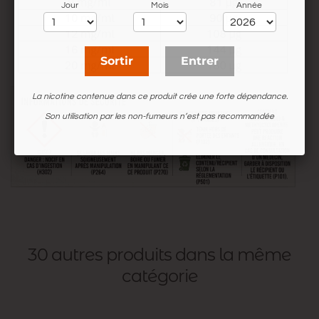
Jour
Mois
Année
Sortir
Entrer
La nicotine contenue dans ce produit crée une forte dépendance.
Son utilisation par les non-fumeurs n’est pas recommandée
30 autres produits dans la même
catégorie