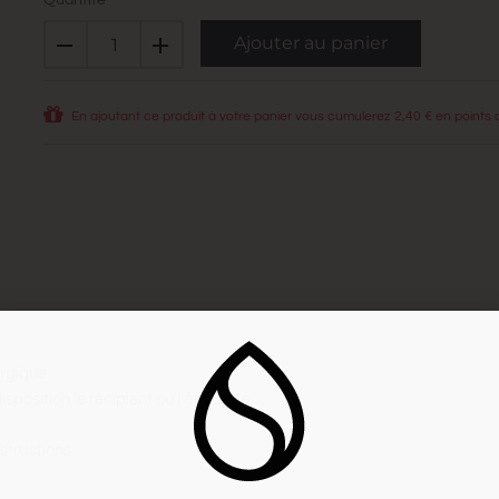
Quantité
Ajouter au panier
En ajoutant ce produit à votre panier vous cumulerez
2,40 €
en points de
rgique.
position le récipient ou l'étiquette.
structions..