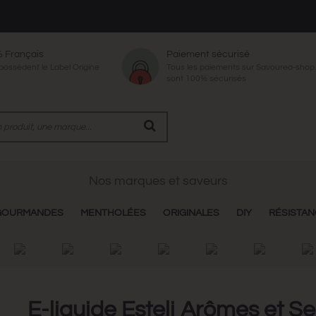
% Français
Paiement sécurisé
 possèdent le Label Origine
Tous les paiements sur Savourea-sho
sont 100% sécurisés
Nos marques et saveurs
GOURMANDES
MENTHOLÉES
ORIGINALES
DIY
RÉSISTA
E-liquide Esteli Arômes et S