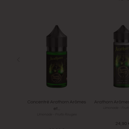
Concentré Arathorn Arômes
Arathorn Arômes
Limonade - Frui
et...
Limonade - Fruits Rouges
24,90 