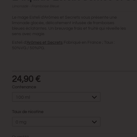
Limonade - Framboise Bleue
Le mage Esteli d'Arômes et Secrets vous présente une
limonade glacée, délicatement infusée de framboises
bleues éclatantes. Un breuvage frais et fruité qui réveille les
sens avec magie.
Esteli d'
Arômes et Secrets
Fabriqué en France ; Taux :
50%VG / 50%PG.
24,90 €
Contenance
100 ml
Taux de nicotine
0 mg