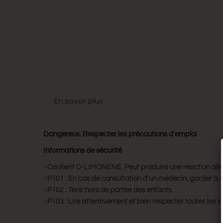
en savoir plus
Dangereux. Respecter les précautions d'emploi
Informations de sécurité
- Contient D-LIMONENE. Peut produire une réaction alle
- P101 : En cas de consultation d'un médecin, garder à dis
- P102 : Tenir hors de portée des enfants.
- P103 : Lire attentivement et bien respecter toutes les in