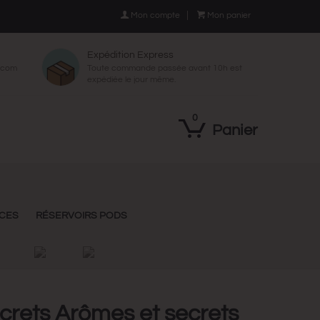

Mon compte

Mon panier
Expédition Express
p.com
Toute commande passée avant 10h est
expédiée le jour même.
0
Panier
NCES
RÉSERVOIRS PODS
ecrets Arômes et secrets