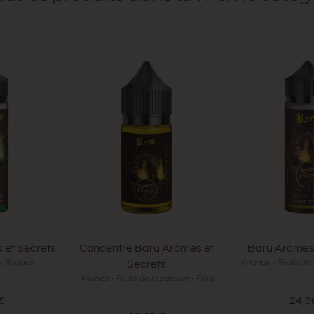
 et Secrets
Concentré Baru Arômes et
Baru Arômes 
ts Rouges
Ananas - Fruits de l
Secrets
Ananas - Fruits de la passion - Frais
€
24,9