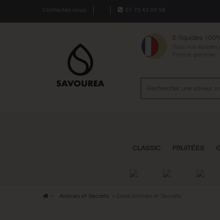
Contactez-nous
01 73 43 04 56
E-liquides 100
Tous nos liquides
France garantie.
CLASSIC
FRUITÉES
>
Arômes et Secrets
>
Esteli Arômes et Secrets