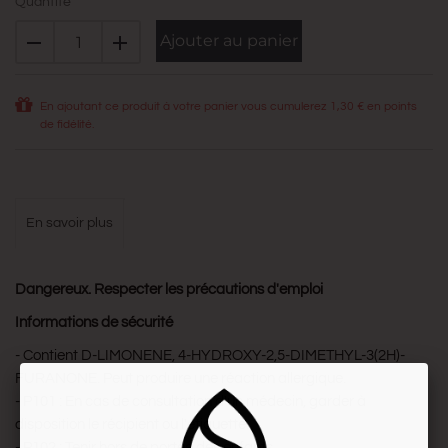
Quantité
Ajouter au panier
En ajoutant ce produit à votre panier vous cumulerez
1,30 €
en points
de fidélité.
en savoir plus
Dangereux. Respecter les précautions d'emploi
Informations de sécurité
- Contient D-LIMONENE, 4-HYDROXY-2,5-DIMETHYL-3(2H)-
FURANONE. Peut produire une réaction allergique.
- P101 : En cas de consultation d'un médecin, garder à
disposition le récipient ou l'étiquette.
- P102 : Tenir hors de portée des enfants.