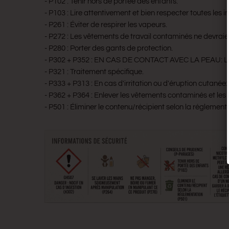
- P102 : Tenir hors de portée des enfants.
- P103 : Lire attentivement et bien respecter toutes les in
- P261 : Éviter de respirer les vapeurs.
- P272 : Les vêtements de travail contaminés ne devraient
- P280 : Porter des gants de protection.
- P302 + P352 : EN CAS DE CONTACT AVEC LA PEAU: L
- P321 : Traitement spécifique.
- P333 + P313 : En cas d'irritation ou d'éruption cutanée
- P362 + P364 : Enlever les vêtements contaminés et les l
- P501 : Éliminer le contenu/récipient selon la réglement