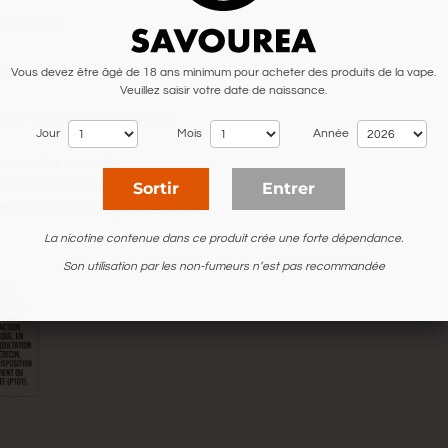
structions.
 pas sortir du lieu de travail.
Vous devez être âgé de 18 ans minimum pour acheter des produits de la vape.
Veuillez saisir votre date de naissance.
aver abondamment à l'eau.
Jour
Mois
Année
: consulter un médecin.
Sortir
Entrer
aver avant réutilisation.
ation nationale/régionale/locale.
La nicotine contenue dans ce produit crée une forte dépendance.
Son utilisation par les non-fumeurs n’est pas recommandée