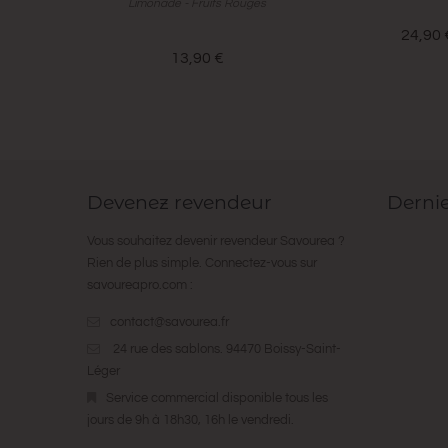
Limonade - Fruits Rouges
24,90 
13,90 €
Devenez revendeur
Derni
Vous souhaitez devenir revendeur Savourea ?
Rien de plus simple. Connectez-vous sur
savoureapro.com
:
contact@savourea.fr
24 rue des sablons. 94470 Boissy-Saint-
Léger
Service commercial disponible tous les
jours de 9h à 18h30, 16h le vendredi.