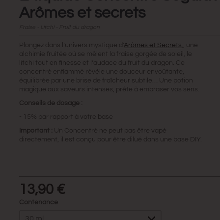
Arômes et secrets
Fraise - Litchi - Fruit du dragon
Plongez dans l’univers mystique d'
Arômes et Secrets
,, une
alchimie fruitée où se mêlent la fraise gorgée de soleil, le
litchi tout en finesse et l’audace du fruit du dragon. Ce
concentré enflammé révèle une douceur envoûtante,
équilibrée par une brise de fraîcheur subtile… Une potion
magique aux saveurs intenses, prête à embraser vos sens.
Conseils de dosage :
- 15% par rapport à votre base
Important :
Un Concentré ne peut pas être vapé
directement, il est conçu pour être dilué dans une base DIY.
13,90 €
Contenance
30 ml