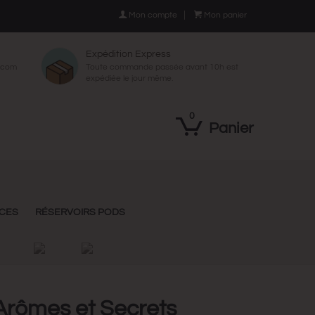

Mon compte

Mon panier
Expédition Express
p.com
Toute commande passée avant 10h est
expédiée le jour même.
0
Panier
NCES
RÉSERVOIRS PODS
Arômes et Secrets