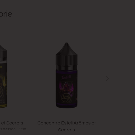
orie
et Secrets
Concentré Esteli Arômes et
Esteli Arôm
a passion - Frais
Limonade - F
Secrets