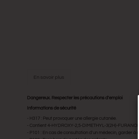
en savoir plus
Dangereux. Respecter les précautions d'emploi
Informations de sécurité
- H317 : Peut provoquer une allergie cutanée.
- Contient 4-HYDROXY-2,5-DIMETHYL-3(2H)-FURANONE,
- P101 : En cas de consultation d'un médecin, garder à dis