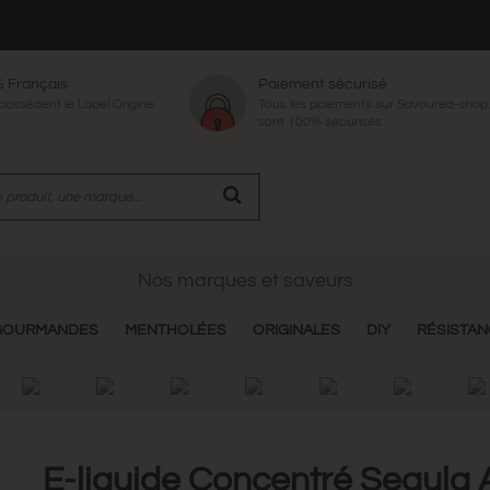
% Français
Paiement sécurisé
 possèdent le Label Origine
Tous les paiements sur Savourea-sho
sont 100% sécurisés
Nos marques et saveurs
GOURMANDES
MENTHOLÉES
ORIGINALES
DIY
RÉSISTA
E-liquide Concentré Segula 