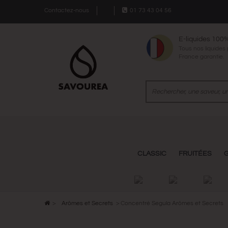
Contactez-nous
01 73 43 04 56
E-liquides 100
Tous nos liquides
France garantie.
CLASSIC
FRUITÉES
>
Arômes et Secrets
>
Concentré Segula Arômes et Secrets