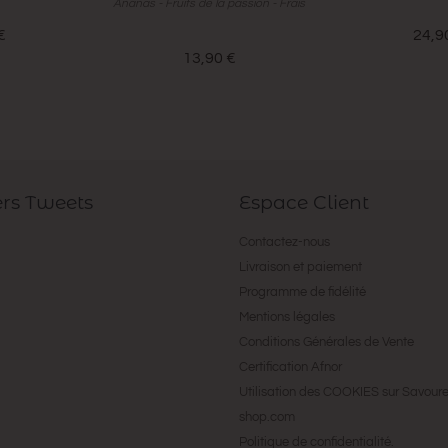
Ananas - Fruits de la passion - Frais
€
24,9
13,90 €
ers Tweets
Espace Client
Contactez-nous
Livraison et paiement
Programme de fidélité
Mentions légales
Conditions Générales de Vente
Certification Afnor
Utilisation des COOKIES sur Savour
shop.com
Politique de confidentialité.