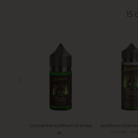
15
Concentré Arathorn Arômes
Arathorn Arômes
Limonade - Frui
et...