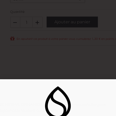
Quantité
Ajouter au panier
En ajoutant ce produit à votre panier vous cumulerez
1,30 €
en points de
 METHYL CINNAMATE. Peut produire une réaction allergique.
position le récipient ou l'étiquette.