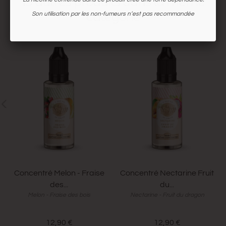
15 autres produits dans la même
catégorie
Son utilisation par les non-fumeurs n’est pas recommandée
Concentré Melon - Fraise
Concentré Nectarine Fruit
des...
du...
Melon - Fraise des bois
Nectarine - Fruit du dragon
12,90 €
12,90 €