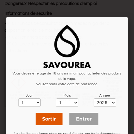
Dangereux. Respecter les précautions d'emploi
Informations de sécurité
- P101 : En cas de consultation d'un médecin, garder à
disposition le récipient ou l'étiquette.
- P102 : Tenir hors de portée des enfants.
- P103 : Lire attentivement et bien respecter toutes les
instructions.
Vous devez être âgé de 18 ans minimum pour acheter des produits
de la vape.
Veuillez saisir votre date de naissance.
Jour
Mois
Année
Sortir
Entrer
La nicotine contenue dans ce produit crée une forte dépendance.