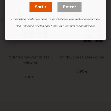
Sortir
Entrer
La nicotine contenue dans ce produit crée une forte dépendance.
Son utilisation par les non-fumeurs n’est pas recommandée
Cartouches Wenax M1
Cartouches S GeekVape
GeekVape
7,90 €
9,90 €