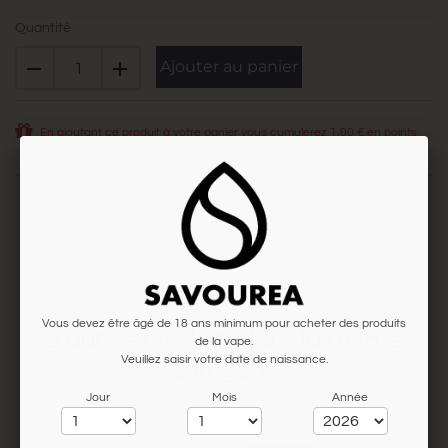
Quantité
Ajouter au panier
En ajoutant ce produit à votre panier vous cumulerez
1,00 €
en points
de fidélité.
Vous devez être âgé de 18 ans minimum pour acheter des produits
9 autres produits dans la même
de la vape.
Veuillez saisir votre date de naissance.
catégorie
Jour
Mois
Année