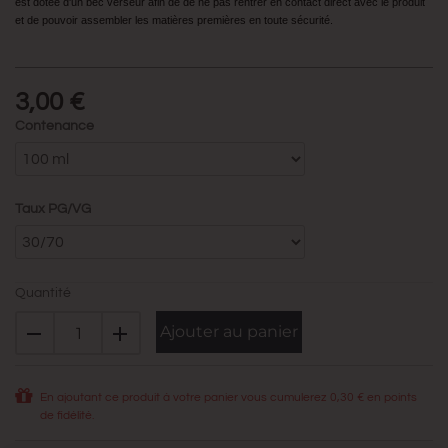
est dotée d'un bec verseur afin de de ne pas rentrer en contact direct avec le produit
et de pouvoir assembler les matières premières en toute sécurité.
3,00 €
Contenance
Taux PG/VG
Quantité
Ajouter au panier
En ajoutant ce produit à votre panier vous cumulerez
0,30 €
en points
de fidélité.