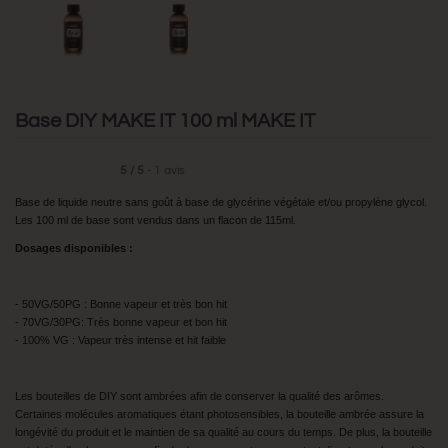
Base DIY MAKE IT 100 ml MAKE IT
5
/
5
-
1
avis
Base de liquide neutre sans goût à base de glycérine végétale et/ou propylène glycol.
Les 100 ml de base sont vendus dans un flacon de 115ml.
Dosages disponibles :
- 50VG/50PG : Bonne vapeur et très bon hit
- 70VG/30PG: Très bonne vapeur et bon hit
- 100% VG : Vapeur très intense et hit faible
Les bouteilles de DIY sont ambrées afin de conserver la qualité des arômes.
Certaines molécules aromatiques étant photosensibles, la bouteille ambrée assure la
longévité du produit et le maintien de sa qualité au cours du temps. De plus, la bouteille