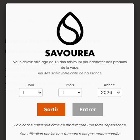
en savoir plus
Dangereux. Respecter les précautions d'emploi
Informations de sécurité
- P101 : En cas de consultation d'un médecin, garder à
Vous devez être âgé de 18 ans minimum pour acheter des produits
de la vape.
disposition le récipient ou l'étiquette.
Veuillez saisir votre date de naissance.
- P102 : Tenir hors de portée des enfants.
- P103 : Lire attentivement et bien respecter toutes les
Jour
Mois
Année
instructions.
Sortir
Entrer
La nicotine contenue dans ce produit crée une forte dépendance.
3 autres produits dans la même
Son utilisation par les non-fumeurs n’est pas recommandée