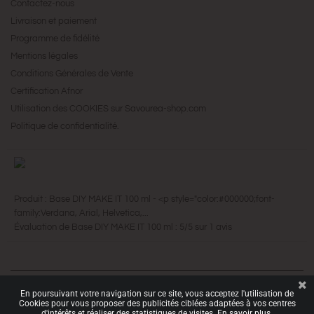
Contactez-nous
Livraison et paiement
Programme de fidélité
Mentions légales
Conditions Générales de Vente
Certification Afnor
Utilisation des COOKIES sur Savourea-shop.com
Politique de confidentialité.
Produit :
Base DIY MAKE IT 100 ml
-
<p style="color:#000000;font-
family:Verdana, Arial, Helvetica,...
Évaluation de
Base DIY MAKE IT 100 ml
:
5
/
5
sur
1
avis
En poursuivant votre navigation sur ce site, vous acceptez l'utilisation de
Copyright © 2016 by
. All Rights Reserved.
Savourea
Cookies pour vous proposer des publicités ciblées adaptées à vos centres
d'intérêts et réaliser des statistiques de visites.
En savoir plus.