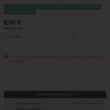
Ce produit n'est plus en stock avec ces options mais reste disponible
avec d'autres options
8,90 €
Résistances
En ajoutant ce produit à votre panier vous cumulerez
1,10 €
en points
de fidélité.
EVALUATIONS PRODUIT
Nombre d'avis
: 19
Afficher l'attestation
Note moyenne
: 5 /5