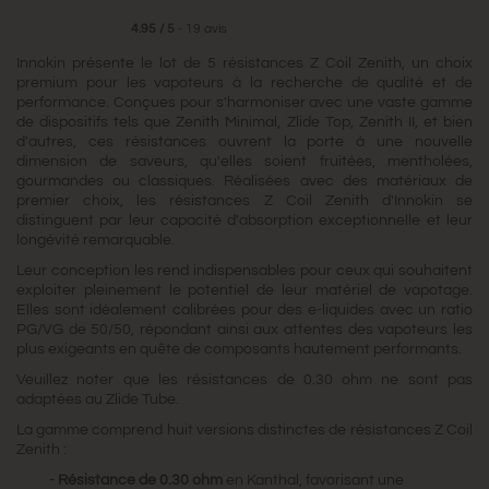
4.95
/
5
-
19
avis
Innokin présente le lot de 5 résistances Z Coil Zenith, un choix
premium pour les vapoteurs à la recherche de qualité et de
performance. Conçues pour s'harmoniser avec une vaste gamme
de dispositifs tels que Zenith Minimal, Zlide Top, Zenith II, et bien
d'autres, ces résistances ouvrent la porte à une nouvelle
dimension de saveurs, qu'elles soient fruitées, mentholées,
gourmandes ou classiques. Réalisées avec des matériaux de
premier choix, les résistances Z Coil Zenith d'Innokin se
distinguent par leur capacité d'absorption exceptionnelle et leur
longévité remarquable.
Leur conception les rend indispensables pour ceux qui souhaitent
exploiter pleinement le potentiel de leur matériel de vapotage.
Elles sont idéalement calibrées pour des e-liquides avec un ratio
PG/VG de 50/50, répondant ainsi aux attentes des vapoteurs les
plus exigeants en quête de composants hautement performants.
Veuillez noter que les résistances de 0.30 ohm ne sont pas
adaptées au Zlide Tube.
La gamme comprend huit versions distinctes de résistances Z Coil
Zenith :
-
Résistance de 0.30 ohm
en Kanthal, favorisant une