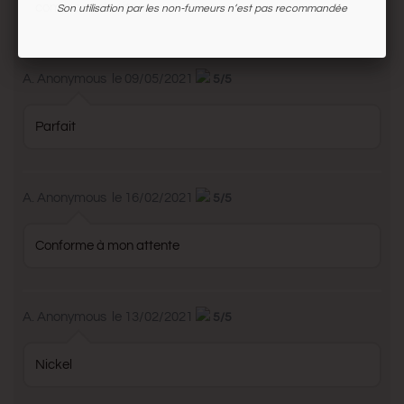
comme sur le site
Son utilisation par les non-fumeurs n’est pas recommandée
A. Anonymous
le 09/05/2021
5/5
Parfait
A. Anonymous
le 16/02/2021
5/5
Conforme à mon attente
A. Anonymous
le 13/02/2021
5/5
Nickel