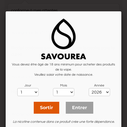
conforme à mes attentes
A. Anonymous
le 31/10/2023
5/5
Produit conforme à mes besoins. A voir la qualité dans la
durée.
Vous devez être âgé de 18 ans minimum pour acheter des produits
de la vape.
Veuillez saisir votre date de naissance.
A. Anonymous
le 06/02/2023
5/5
Jour
Mois
Année
Merci
Sortir
Entrer
A. Anonymous
le 26/10/2022
4/5
La nicotine contenue dans ce produit crée une forte dépendance.