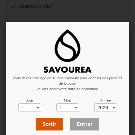
utilisable bon produit
H. Peter
le 09/10/2025
5/5
Goed materiaal
W. Christophe
le 30/04/2025
5/5
Vous devez être âgé de 18 ans minimum pour acheter des produits
de la vape.
plus facile à trouver sur le site que dans le commerce !
Veuillez saisir votre date de naissance.
Jour
Mois
Année
D. Kevin
le 23/02/2025
5/5
Sortir
Entrer
Nickel pour drag 4 et Drag X