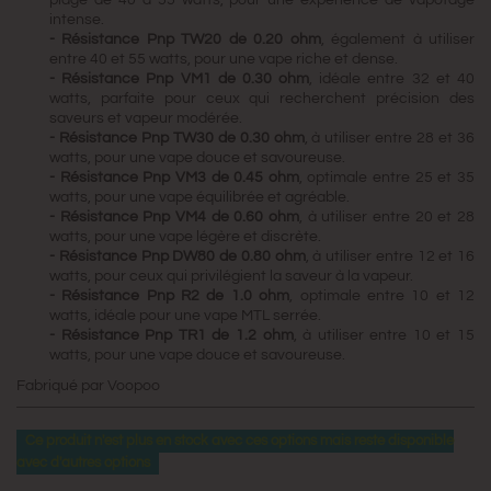
intense.
-
Résistance Pnp TW20 de 0.20 ohm
, également à utiliser
entre 40 et 55 watts, pour une vape riche et dense.
-
Résistance Pnp VM1 de 0.30 ohm
, idéale entre 32 et 40
watts, parfaite pour ceux qui recherchent précision des
saveurs et vapeur modérée.
-
Résistance Pnp TW30 de 0.30 ohm
, à utiliser entre 28 et 36
watts, pour une vape douce et savoureuse.
-
Résistance Pnp VM3 de 0.45 ohm
, optimale entre 25 et 35
watts, pour une vape équilibrée et agréable.
-
Résistance Pnp VM4 de 0.60 ohm
, à utiliser entre 20 et 28
watts, pour une vape légère et discrète.
-
Résistance Pnp DW80 de 0.80 ohm
, à utiliser entre 12 et 16
watts, pour ceux qui privilégient la saveur à la vapeur.
-
Résistance Pnp R2 de 1.0 ohm
, optimale entre 10 et 12
watts, idéale pour une vape MTL serrée.
-
Résistance Pnp TR1 de 1.2 ohm
, à utiliser entre 10 et 15
watts, pour une vape douce et savoureuse.
Fabriqué par Voopoo
Ce produit n'est plus en stock avec ces options mais reste disponible
avec d'autres options