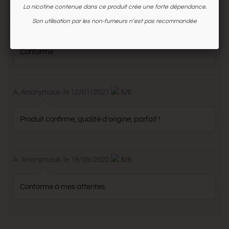
La nicotine contenue dans ce produit crée une forte dépendance.
Son utilisation par les non-fumeurs n’est pas recommandée
A. Anonymous
le 26/08/2024
5/5
Conforme
A. Anonymous
le 12/01/2021
5/5
Produit confirme, qualité d'origine, parfait !
A. Anonymous
le 19/09/2020
5/5
Conforme à mes attentes.