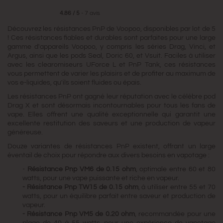
4.86
/
5
-
7
avis
Découvrez les résistances PnP de Voopoo, disponibles par lot de 5
! Ces résistances fiables et durables sont parfaites pour une large
gamme d'appareils Voopoo, y compris les séries Drag, Vinci, et
Argus, ainsi que les pods Seal, Doric 60, et Vsuit. Faciles à utiliser
avec les clearomiseurs UForce L et PnP Tank, ces résistances
vous permettent de varier les plaisirs et de profiter au maximum de
vos e-liquides, qu'ils soient fluides ou épais.
Les résistances PnP ont gagné leur réputation avec le célèbre pod
Drag X et sont désormais incontournables pour tous les fans de
vape. Elles offrent une qualité exceptionnelle qui garantit une
excellente restitution des saveurs et une production de vapeur
généreuse.
Douze variantes de résistances PnP existent, offrant un large
éventail de choix pour répondre aux divers besoins en vapotage :
-
Résistance Pnp VM6 de 0.15 ohm
, optimale entre 60 et 80
watts, pour une vape puissante et riche en vapeur.
-
Résistance Pnp TW15 de 0.15 ohm
, à utiliser entre 55 et 70
watts, pour un équilibre parfait entre saveur et production de
vapeur.
-
Résistance Pnp VM5 de 0.20 ohm
, recommandée pour une
plage de 40 à 55 watts, pour une expérience de vapotage