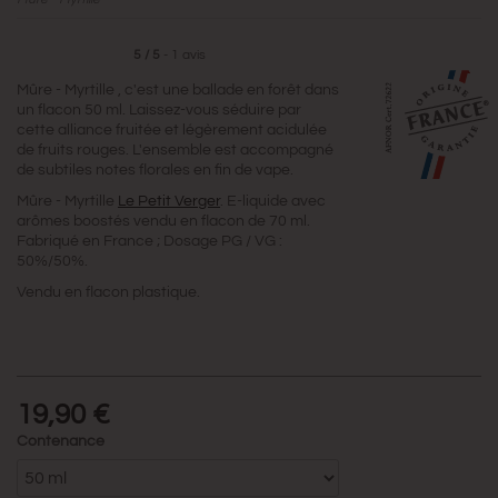
5
/
5
-
1
avis
Mûre - Myrtille , c'est une ballade en forêt dans
un flacon 50 ml. Laissez-vous séduire par
cette alliance fruitée et légèrement acidulée
de fruits rouges. L'ensemble est accompagné
de subtiles notes florales en fin de vape.
Mûre - Myrtille
Le Petit Verger
. E-liquide avec
arômes boostés vendu en flacon de 70 ml.
Fabriqué en France ; Dosage PG / VG :
50%/50%.
Vendu en flacon plastique.
19,90 €
Contenance