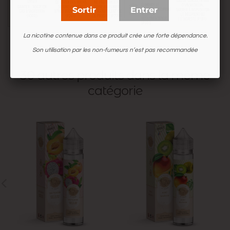
Sortir
Entrer
La nicotine contenue dans ce produit crée une forte dépendance.
Son utilisation par les non-fumeurs n’est pas recommandée
30 autres produits dans la même
catégorie