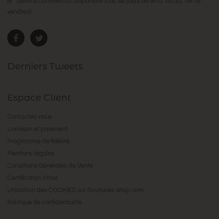
Service commercial disponible tous les jours de 9h à 18h30, 16h le
vendredi.
Derniers Tweets
Espace Client
Contactez-nous
Livraison et paiement
Programme de fidélité
Mentions légales
Conditions Générales de Vente
Certification Afnor
Utilisation des COOKIES sur Savourea-shop.com
Politique de confidentialité.