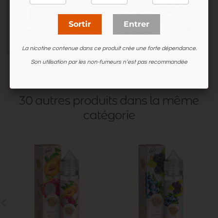
Sortir
Entrer
La nicotine contenue dans ce produit crée une forte dépendance.
Son utilisation par les non-fumeurs n’est pas recommandée
30 autres produits dans la même
catégorie