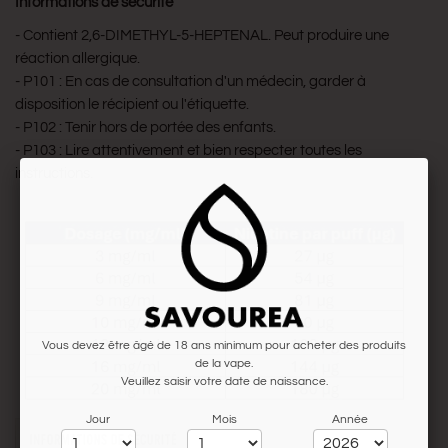
Informations de sécurité
- Contient 2,6-DIMETHYL-5-HEPTENAL. Peut produire une
réaction allergique.
- P101 : En cas de consultation d'un médecin, garder à
disposition le récipient ou l'étiquette.
- P102 : Tenir hors de portée des enfants.
- P103 : Lire attentivement et bien respecter toutes les
instructions.
Vous devez être âgé de 18 ans minimum pour acheter des produits
de la vape.
Veuillez saisir votre date de naissance.
Jour
Mois
Année