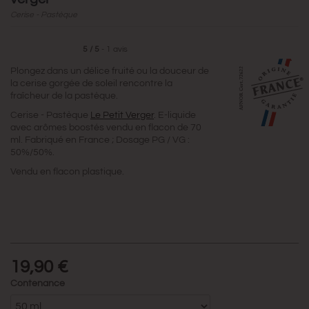
Cerise - Pastèque
5
/
5
-
1
avis
Plongez dans un délice fruité ou la douceur de
la cerise gorgée de soleil rencontre la
fraîcheur de la pastèque.
Cerise - Pastèque
Le Petit Verger
. E-liquide
avec arômes boostés vendu en flacon de 70
ml. Fabriqué en France ; Dosage PG / VG :
50%/50%.
Vendu en flacon plastique.
19,90 €
Contenance