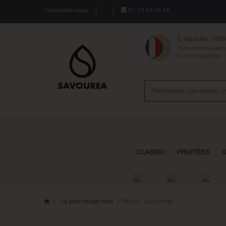
Contactez-nous
01 73 43 04 56
E-liquides 100
Tous nos liquides
France garantie.
CLASSIC
FRUITÉES
>
Le petit verger frais
>
Pêche - Litchi Frais