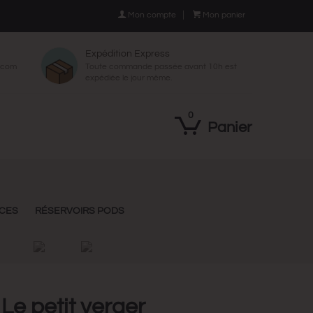

Mon compte

Mon panier
Expédition Express
p.com
Toute commande passée avant 10h est
expédiée le jour même.
0
Panier
NCES
RÉSERVOIRS PODS
 Le petit verger