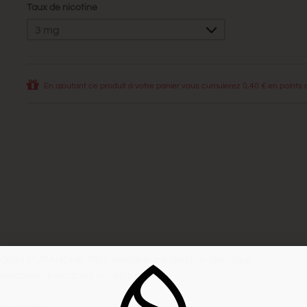
Taux de nicotine
3 mg
En ajoutant ce produit à votre panier vous cumulerez
0,40 €
en points de
(2H)-FURANONE. Peut produire une réaction allergique.
position le récipient ou l'étiquette.