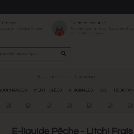
% Français
Paiement sécurisé
 possèdent le Label Origine
Tous les paiements sur Savourea-sho
sont 100% sécurisés
Nos marques et saveurs
GOURMANDES
MENTHOLÉES
ORIGINALES
DIY
RÉSISTA
E-liquide Pêche - Litchi Frais