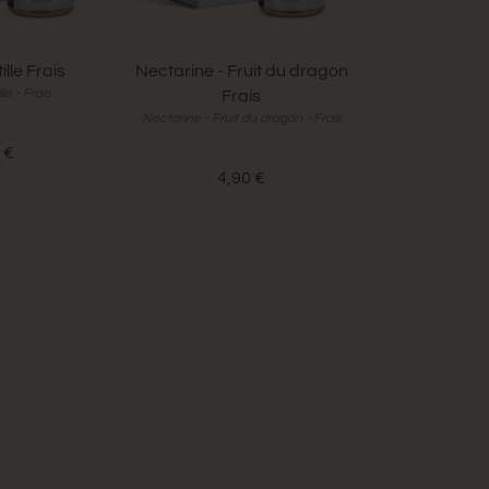
ille Frais
Nectarine - Fruit du dragon
Ananas - 
le - Frais
Ananas - 
Frais
Nectarine - Fruit du dragon - Frais
 €
4,
4,90 €