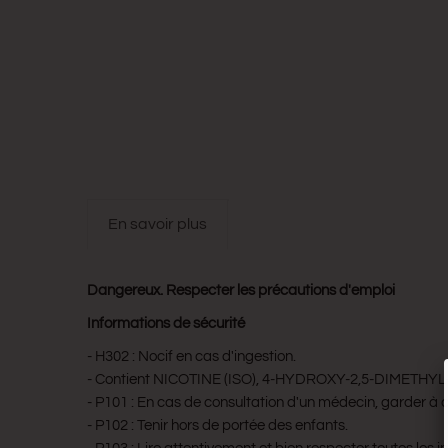
en savoir plus
Dangereux. Respecter les précautions d'emploi
Informations de sécurité
- H302 : Nocif en cas d'ingestion.
- Contient NICOTINE (ISO), 4-HYDROXY-2,5-DIMETHYL-3
- P101 : En cas de consultation d'un médecin, garder à dis
- P102 : Tenir hors de portée des enfants.