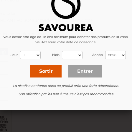
structions.
 produit.
TRE ANTIPOISON/un médecin en cas de malaise.
ation nationale/régionale/locale.
Vous devez être âgé de 18 ans minimum pour acheter des produits de la vape.
Veuillez saisir votre date de naissance.
Jour
Mois
Année
Sortir
Entrer
La nicotine contenue dans ce produit crée une forte dépendance.
Son utilisation par les non-fumeurs n’est pas recommandée