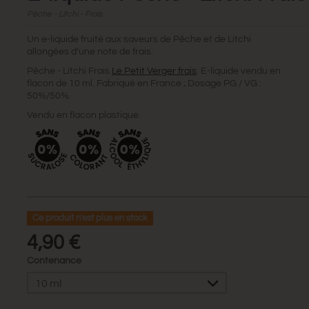
Pêche - Litchi - Frais
Un e-liquide fruité aux saveurs de Pêche et de Litchi
allongées d'une note de frais.
Pêche - Litchi Frais
Le Petit Verger frais
. E-liquide vendu en
flacon de 10 ml. Fabriqué en France ; Dosage PG / VG :
50%/50%.
Vendu en flacon plastique.
Ce produit n'est plus en stock
4,90 €
Contenance
10 ml