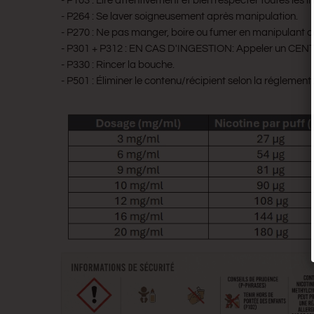
- P103 : Lire attentivement et bien respecter toutes les in
- P264 : Se laver soigneusement après manipulation.
- P270 : Ne pas manger, boire ou fumer en manipulant ce
- P301 + P312 : EN CAS D'INGESTION: Appeler un CEN
- P330 : Rincer la bouche.
- P501 : Éliminer le contenu/récipient selon la réglement