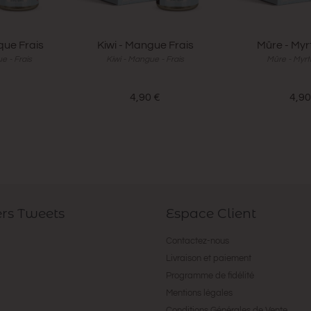
que Frais
Kiwi - Mangue Frais
Mûre - Myrt
e - Frais
Kiwi - Mangue - Frais
Mûre - Myrtil
€
4,90 €
4,90
ers Tweets
Espace Client
Contactez-nous
Livraison et paiement
Programme de fidélité
Mentions légales
Conditions Générales de Vente