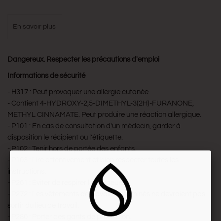
en savoir plus
Dangereux. Respecter les précautions d'emploi
Informations de sécurité
- H317 : Peut provoquer une allergie cutanée.
- Contient 4-HYDROXY-2,5-DIMETHYL-3(2H)-FURANONE,
METHYL CINNAMATE. Peut produire une réaction allergique.
- P101 : En cas de consultation d'un médecin, garder à
disposition le récipient ou l'étiquette.
- P102 : Tenir hors de portée des enfants.
- P103 : Lire attentivement et bien respecter toutes les
instructions.
- P261 : Éviter de respirer les vapeurs.
- P272 : Les vêtements de travail contaminés ne devraient pas
sortir du lieu de travail.
- P280 : Porter des gants de protection.