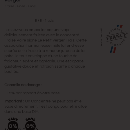
Fraise - Poire - Frais
5
/
5
-
1
avis
Laissez-vous emporter par une vape
délicieusement fruitée avec le concentré
Fraise Poire signé Le Petit Verger Frais. Cette
association harmonieuse mêle la tendresse
sucrée de la fraise à la rondeur juteuse de la
poire, le tout enveloppé d’une touche de
fraîcheur légère et agréable. Une escapade
gustative douce et rafraîchissante à chaque
bouffée.
Conseils de dosage :
- 15% par rapport à votre base
Important :
Un Concentré ne peut pas être
vapé directement, il est conçu pour être dilué
dans une base DIY.