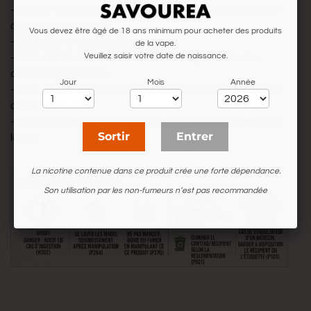
- P302 + P352 : EN CAS DE CONTACT AVEC LA PEAU: Laver
abondamment à l'eau.
Vous devez être âgé de 18 ans minimum pour acheter des produits
- P321 : Traitement spécifique.
de la vape.
Veuillez saisir votre date de naissance.
- P333 + P313 : En cas d'irritation ou d'éruption cutanée:
consulter un médecin.
Jour
Mois
Année
- P362 + P364 : Enlever les vêtements contaminés et les laver
avant réutilisation.
- P501 : Éliminer le contenu/récipient selon la réglementation
Sortir
Entrer
locale.
La nicotine contenue dans ce produit crée une forte dépendance.
Son utilisation par les non-fumeurs n’est pas recommandée