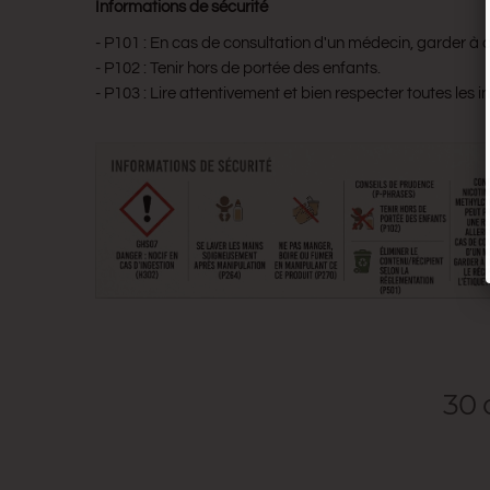
Informations de sécurité
- P101 : En cas de consultation d'un médecin, garder à dis
- P102 : Tenir hors de portée des enfants.
- P103 : Lire attentivement et bien respecter toutes les in
30