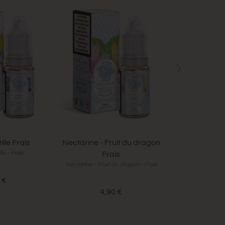
ille Frais
Nectarine - Fruit du dragon
Pêche - L
le - Frais
Pêche - Li
Frais
Nectarine - Fruit du dragon - Frais
 €
4,
4,90 €