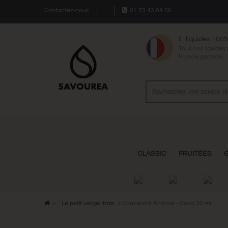
Contactez-nous
01 73 43 04 56
E-liquides 100
Tous nos liquides
France garantie.
CLASSIC
FRUITÉES
>
Le petit verger frais
>
Concentré Ananas - Coco 30 ml