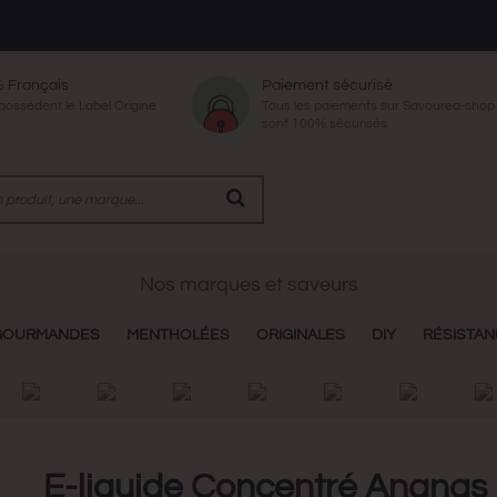
% Français
Paiement sécurisé
 possèdent le Label Origine
Tous les paiements sur Savourea-sho
sont 100% sécurisés
Nos marques et saveurs
GOURMANDES
MENTHOLÉES
ORIGINALES
DIY
RÉSISTA
E-liquide Concentré Ananas -