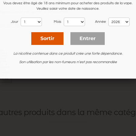
Vous devez être âgé de 18 ans minimum pour acheter des produits de la vape.
Veuillez saisir votre date de naissance.
position le récipient ou l'étiquette.
Jour
Mois
Année
structions.
Sortir
Entrer
La nicotine contenue dans ce produit crée une forte dépendance.
Son utilisation par les non-fumeurs n’est pas recommandée
 autres produits dans la même catég