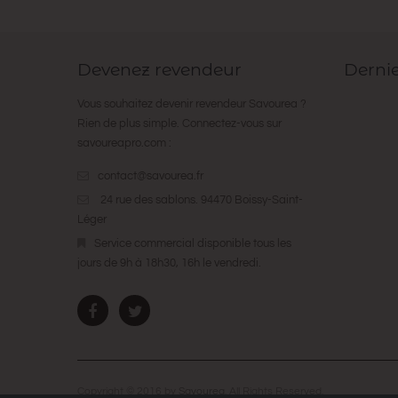
Devenez revendeur
Derni
Vous souhaitez devenir revendeur Savourea ?
Rien de plus simple. Connectez-vous sur
savoureapro.com
:
contact@savourea.fr
24 rue des sablons. 94470 Boissy-Saint-
Léger
Service commercial disponible tous les
jours de 9h à 18h30, 16h le vendredi.
Copyright © 2016 by
Savourea
. All Rights Reserved.