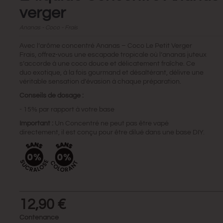
verger
Ananas - Coco - Frais
Avec l’arôme concentré Ananas – Coco Le Petit Verger
Frais, offrez-vous une escapade tropicale où l’ananas juteux
s’accorde à une coco douce et délicatement fraîche. Ce
duo exotique, à la fois gourmand et désaltérant, délivre une
véritable sensation d’évasion à chaque préparation.
Conseils de dosage :
- 15% par rapport à votre base
Important :
Un Concentré ne peut pas être vapé
directement, il est conçu pour être dilué dans une base DIY.
12,90 €
Contenance