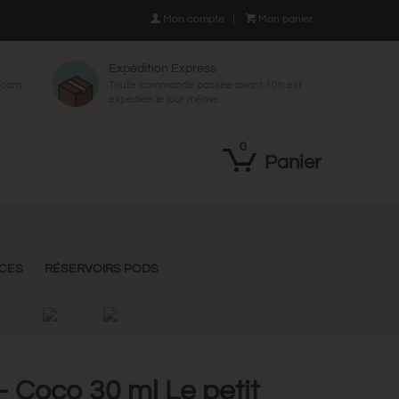

Mon compte

Mon panier
Expédition Express
p.com
Toute commande passée avant 10h est
expédiée le jour même.
0
Panier
NCES
RÉSERVOIRS PODS
 Coco 30 ml Le petit