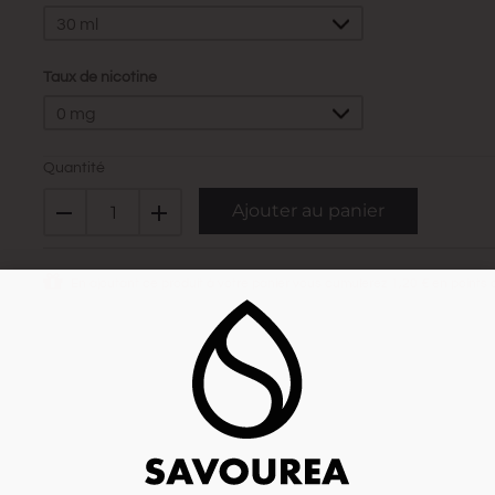
30 ml
Taux de nicotine
0 mg
Quantité
Ajouter au panier
En ajoutant ce produit à votre panier vous cumulerez
1,20 €
en points de