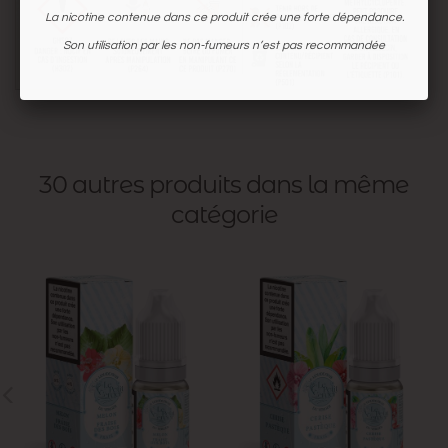
La nicotine contenue dans ce produit crée une forte dépendance.
Son utilisation par les non-fumeurs n’est pas recommandée
30 autres produits dans la même
catégorie