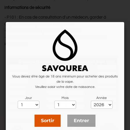
Informations de sécurité
- P101 : En cas de consultation d'un médecin, garder à
disposition le récipient ou l'étiquette.
- P102 : Tenir hors de portée des enfants.
- P103 : Lire attentivement et bien respecter toutes les
instructions.
Vous devez être âgé de 18 ans minimum pour acheter des produits
de la vape.
Veuillez saisir votre date de naissance.
Jour
Mois
Année
Sortir
Entrer