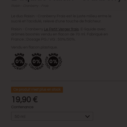
Raisin - Cranberry - Frais
Le duo Raisin - Cranberry Frais est le juste milieu entre le
sucré et l'acidulé, relevé d'une touche de fraîcheur.
Raisin - Cranberry
Le Petit Verger frais
. E-liquide avec
arômes boostés vendu en flacon de 70 ml. Fabriqué en
France ; Dosage PG / VG : 50%/50%.
Vendu en flacon plastique.
Ce produit n'est plus en stock
19,90 €
Contenance
50 ml