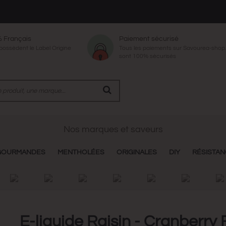
% Français
Paiement sécurisé
 possèdent le Label Origine
Tous les paiements sur Savourea-sho
sont 100% sécurisés
Nos marques et saveurs
GOURMANDES
MENTHOLÉES
ORIGINALES
DIY
RÉSISTA
E-liquide Raisin - Cranberry 