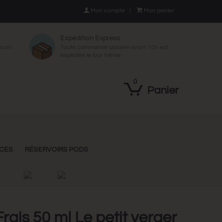

Mon compte

Mon panier
Expédition Express
p.com
Toute commande passée avant 10h est
expédiée le jour même.
0
Panier
NCES
RÉSERVOIRS PODS
Frais 50 ml Le petit verger