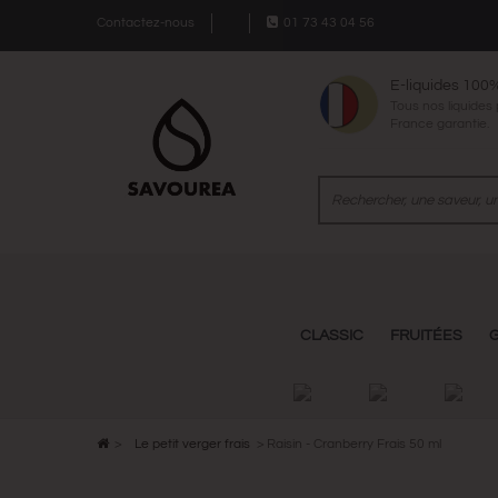
Contactez-nous
01 73 43 04 56
E-liquides 100
Tous nos liquides
France garantie.
CLASSIC
FRUITÉES
>
Le petit verger frais
>
Raisin - Cranberry Frais 50 ml