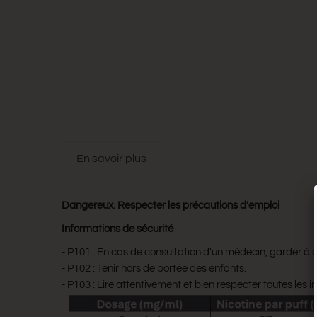
en savoir plus
Dangereux. Respecter les précautions d'emploi
Informations de sécurité
- P101 : En cas de consultation d'un médecin, garder à dis
- P102 : Tenir hors de portée des enfants.
- P103 : Lire attentivement et bien respecter toutes les in