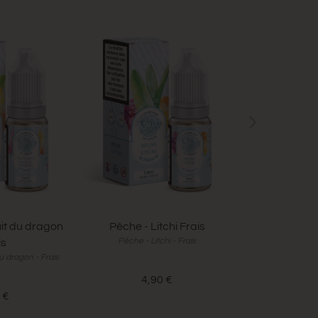
uit du dragon
Pêche - Litchi Frais
Ananas - 
Pêche - Litchi - Frais
Ananas - 
is
u dragon - Frais
4,90 €
4,
 €