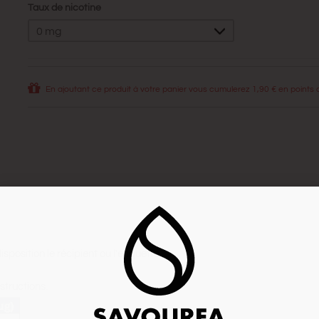
Taux de nicotine
0 mg
En ajoutant ce produit à votre panier vous cumulerez
1,90 €
en points de
position le récipient ou l'étiquette.
structions.