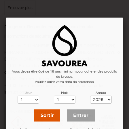
en savoir plus
Dangereux. Respecter les précautions d'emploi
Informations de sécurité
- Contient D-LIMONENE, 4-HYDROXY-2,5-DIMETHYL-3(2H)-
FURANONE, 1-(2,6,6-TRIMETHYLCYCLOHEXA-1,3-DIENYL)-2-
BUTEN-1-ONE. Peut produire une réaction allergique.
- P101 : En cas de consultation d'un médecin, garder à
Vous devez être âgé de 18 ans minimum pour acheter des produits
disposition le récipient ou l'étiquette.
de la vape.
- P102 : Tenir hors de portée des enfants.
Veuillez saisir votre date de naissance.
- P103 : Lire attentivement et bien respecter toutes les
instructions.
Jour
Mois
Année
Sortir
Entrer