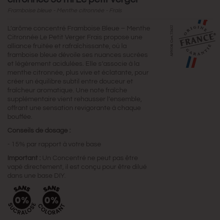
Framboise bleue - Menthe citronnée - Frais
L’arôme concentré Framboise Bleue – Menthe
Citronnée Le Petit Verger Frais propose une
alliance fruitée et rafraîchissante, où la
framboise bleue dévoile ses nuances sucrées
et légèrement acidulées. Elle s’associe à la
menthe citronnée, plus vive et éclatante, pour
créer un équilibre subtil entre douceur et
fraîcheur aromatique. Une note fraîche
supplémentaire vient rehausser l’ensemble,
offrant une sensation revigorante à chaque
bouffée.
Conseils de dosage :
- 15% par rapport à votre base
Important :
Un Concentré ne peut pas être
vapé directement, il est conçu pour être dilué
dans une base DIY.