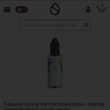
0
E-liquide Concentré Framboise bleue - Menthe
citronnée 30 ml Le petit verger