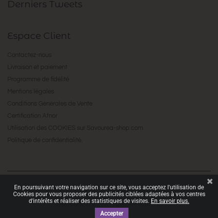
Derniers Tweets
Espace Client
Contactez-nous
Livraison et paiement
Programme de fidélité
Mentions légales
Conditions Générales de Vente
Certification Afnor
Utilisation des COOKIES sur Savourea-shop.com
Politique de confidentialité.
En poursuivant votre navigation sur ce site, vous acceptez l'utilisation de
Copyright © 2016 by
. All Rights Reserved.
Savourea
Cookies pour vous proposer des publicités ciblées adaptées à vos centres
d'intérêts et réaliser des statistiques de visites.
En savoir plus.
Site réalisé par
Kiwik - Agence PrestaShop
Accepter