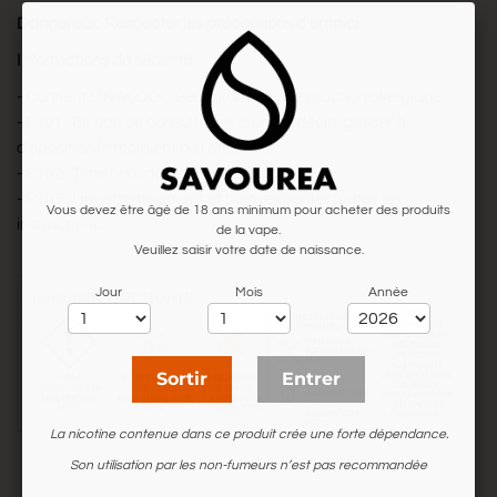
Dangereux. Respecter les précautions d'emploi
Informations de sécurité
- Contient LINALOOL. Peut produire une réaction allergique.
- P101 : En cas de consultation d'un médecin, garder à
disposition le récipient ou l'étiquette.
- P102 : Tenir hors de portée des enfants.
- P103 : Lire attentivement et bien respecter toutes les
Vous devez être âgé de 18 ans minimum pour acheter des produits
instructions.
de la vape.
Veuillez saisir votre date de naissance.
Jour
Mois
Année
Sortir
Entrer
La nicotine contenue dans ce produit crée une forte dépendance.
Son utilisation par les non-fumeurs n’est pas recommandée