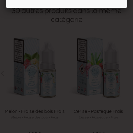
30 autres produits dans la même
catégorie
Melon - Fraise des bois Frais
Cerise - Pastèque Frais
Melon - Fraise des bois - Frais
Cerise - Pastèque - Frais