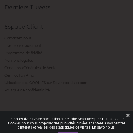
Derniers Tweets
Espace Client
Contactez-nous
Livraison et paiement
Programme de fidélité
Mentions légales
Conditions Générales de Vente
Certification Afnor
Utilisation des COOKIES sur Savourea-shop.com
Politique de confidentialité.
En poursuivant votre navigation sur ce site, vous acceptez l'utilisation de
Copyright © 2016 by
. All Rights Reserved.
Savourea
Cookies pour vous proposer des publicités ciblées adaptées à vos centres
d'intérêts et réaliser des statistiques de visites.
En savoir plus.
Site réalisé par
Kiwik - Agence PrestaShop